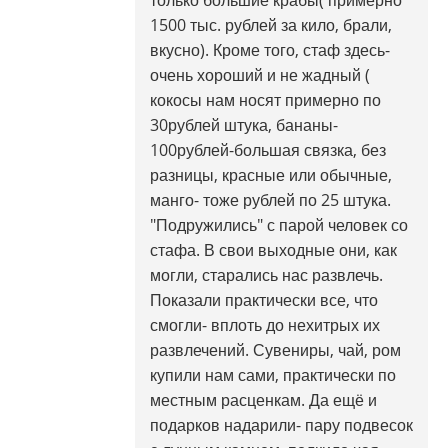
только большие крабы( примерно
1500 тыс. рублей за кило, брали,
вкусно). Кроме того, стаф здесь-
очень хороший и не жадный (
кокосы нам носят примерно по
30рублей штука, бананы-
100рублей-большая связка, без
разницы, красные или обычные,
манго- тоже рублей по 25 штука.
"Подружились" с парой человек со
стафа. В свои выходные они, как
могли, старались нас развлечь.
Показали практически все, что
смогли- вплоть до нехитрых их
развлечений. Сувениры, чай, ром
купили нам сами, практически по
местным расценкам. Да ещё и
подарков надарили- пару подвесок