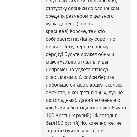
с лунным камнем, полкило чая,
статуэтку слонихи со слонёнком
средних размером с цельного
куска дерева ( очень
красивая).Короче, тем кто
собирается на Ланку,совет- не
верьте Нету, верьте своему
сердцу! Будьте дружелюбны и
максимально открыты и вы
непременно уедете отсюда
счастливыми. С собой берите
побольше сигарет, водку( сколько
сможете) и конфет( любых, лучше
шоколадных). Давайте чаевые с
улыбкой и благодарностью-обычно
100 местных рупий( 1$-сегодня
был150 рупий)Но, конечно же, не
теряйте бдительность, не