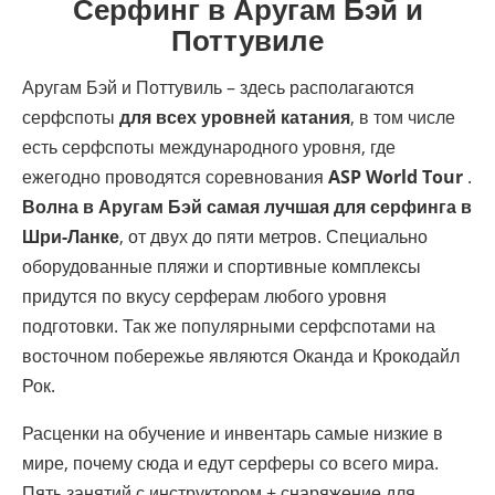
Серфинг в Аругам Бэй и
Поттувиле
Аругам Бэй и Поттувиль – здесь располагаются
серфспоты
для всех уровней катания
, в том числе
есть серфспоты международного уровня, где
ежегодно проводятся соревнования
ASP World Tour
.
Волна в Аругам Бэй самая лучшая для серфинга в
Шри-Ланке
, от двух до пяти метров. Специально
оборудованные пляжи и спортивные комплексы
придутся по вкусу серферам любого уровня
подготовки. Так же популярными серфспотами на
восточном побережье являются Оканда и Крокодайл
Рок.
Расценки на обучение и инвентарь самые низкие в
мире, почему сюда и едут серферы со всего мира.
Пять занятий с инструктором + снаряжение для