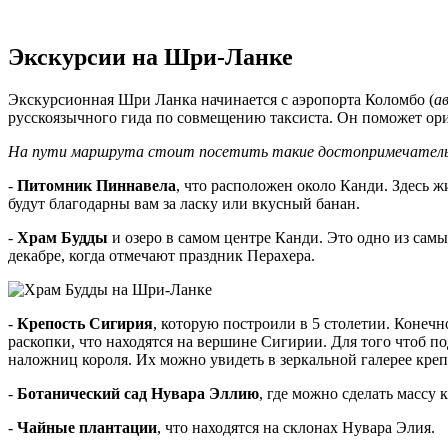
Экскурсии на Шри-Ланке
Экскурсионная Шри Ланка начинается с аэропорта Коломбо (
а
русскоязычного гида по совмещению таксиста. Он поможет ори
На пути маршрута стоит посетить такие достопримечатель
-
Питомник Пиннавела
, что расположен около Канди. Здесь ж
будут благодарны вам за ласку или вкусный банан.
-
Храм Будды
и озеро в самом центре Канди. Это одно из самы
декабре, когда отмечают праздник Перахера.
-
Крепость Сигирия
, которую построили в 5 столетии. Конеч
раскопки, что находятся на вершине Сигирии. Для того чтоб 
наложниц короля. Их можно увидеть в зеркальной галерее креп
-
Ботанический сад Нувара Эллию
, где можно сделать массу
-
Чайные плантации
, что находятся на склонах Нувара Элия.