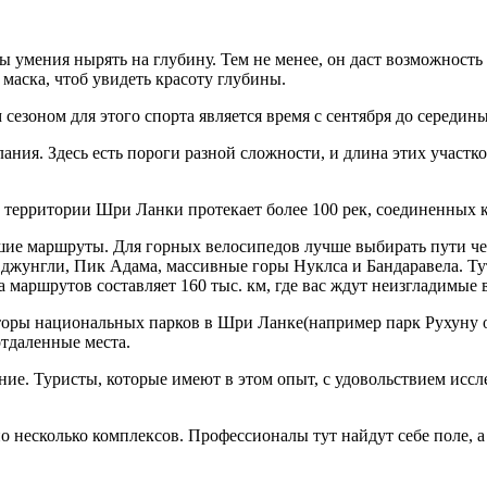
ны умения нырять на глубину. Тем не менее, он даст возможнос
 маска, чтоб увидеть красоту глубины.
езоном для этого спорта является время с сентября до середины 
ания. Здесь есть пороги разной сложности, и длина этих участко
о территории Шри Ланки протекает более 100 рек, соединенных 
ие маршруты. Для горных велосипедов лучше выбирать пути че
, джунгли, Пик Адама, массивные горы Нуклса и Бандаравела. Ту
 маршрутов составляет 160 тыс. км, где вас ждут неизгладимые 
оры национальных парков в Шри Ланке(например парк Рухуну ок
отдаленные места.
ие. Туристы, которые имеют в этом опыт, с удовольствием иссл
ано несколько комплексов. Профессионалы тут найдут себе поле,