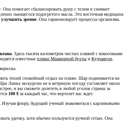
у
. Она помогает сбалансировать душу с телом и снимает
едленно льющегося подогретого масла. Это восточная медицина
и
улучшить зрение
. Она гармонизирует процессы организма.
океана
. Здесь тысяча километров чистых пляжей с кокосовыми
аходятся известные
пляжи Мраморной бухты
и
Куччавели
.
кораллы.
разить тихий спокойный отдых на пляже. Шар поднимается
на
ри Ланка экскурсии не в ветреную погоду составляет около
ыстрее, и вы сможете долететь в любой уголок страны за
ется
100 $
за каждый час, что вертолет вас ждет.
б. Изучая флору, будущий ученый знакомиться с карликовыми
овать удочку, хотя обычно пользуются ручной сетью. Она